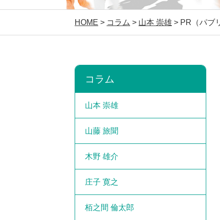
HOME
>
コラム
>
山本 崇雄
>
PR（パブ
コラム
山本 崇雄
山藤 旅聞
木野 雄介
庄子 寛之
栢之間 倫太郎